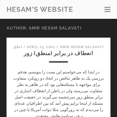
HESAM'S WEBSITE
AUTHOR:
AMIR HESAM SALAVATI
AMIR HESAM SALAVATI
/
APRIL 13, 2021
/
اخلاق
انعطاف در برابر (منطق) زور
در ابتدا که می‌خواستم این پست را بنویسم، هدفم
بررسی یک به ظاهر تناقض در اتخاذ دو رویکرد متفاوت
برای مواجهه با مسئله‌هایی بود که در ظاهر به نظر
متفاوت می‌رسند ولی در باطن از انعطاف اجباری در
برابر منطق زور سرچشمه می‌گیرند. در حقیقت اصل
مسئله از اینجا برایم پیش آمد که بین اطرافیان عده‌ای
را می‌دیدم که به زورگویی مثلا دولت آمریکا یا چین در
برخی سیاست‌هایش معتقدند…