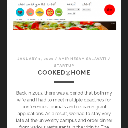
م
ی
ت
گ
ف
ت
گ
و
JANUARY 1, 2021
/
AMIR HESAM SALAVATI
/
STARTUP
COOKED@HOME
Back in 2013, there was a period that both my
wife and I had to meet multiple deadlines for
conferences, journals and research grant
applications. As a result, we had to stay very
late at the university campus and order dinner
from various restaurants in the vicinity. The