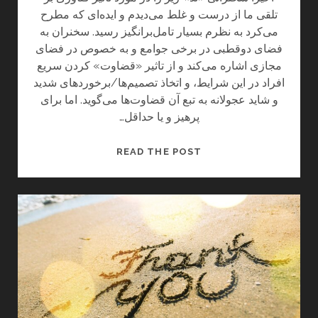
تلقی ما از درست و غلط می‌دیدم و ایده‌ای که مطرح
م
می‌کرد به نظرم بسیار تامل‌برانگیز رسید. سخنران به
ث
فضای دوقطبی در برخی جوامع و به خصوص در فضای
ا
مجازی اشاره می‌کند و از تاثیر «قضاوت» کردن سریع
ب
افراد در این شرایط، و اتخاذ تصمیم‌ها/برخوردهای شدید
ه
و شاید عجولانه به تبع آن قضاوت‌ها می‌گوید. اما برای
ک
پرهیز و یا حداقل…
ا
ش
ت
چ
READ THE POST
ن
ر
ی
ا
ک
ن
د
ب
ر
ا
خ
ی
ت
د
ت
ا