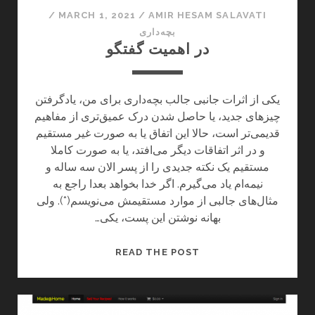
ک
ا
/
MARCH 1, 2021
/
AMIR HESAM SALAVATI
ر
ن
بچه‌داری
د
در اهمیت گفتگو
ی
؟
ت
ا
یکی از اثرات جانبی جالب بچه‌داری برای من، یادگرفتن
ث
چیزهای جدید، یا حاصل شدن درک عمیق‌تری از مفاهیم
ی
قدیمی‌تر است، حالا این اتفاق یا به صورت غیر مستقیم
ر
و در اثر اتفاقات دیگر می‌افتد، یا به صورت کاملا
ف
مستقیم یک نکته جدیدی را از پسر الان سه ساله و
ن
نیمه‌ام یاد می‌گیرم. اگر خدا بخواهد بعدا راجع به
ا
مثال‌های جالبی از موارد مستقیمش می‌نویسم(*). ولی
و
بهانه نوشتن این پست، یکی…
ر
ی
د
READ THE POST
ر
ا
ه