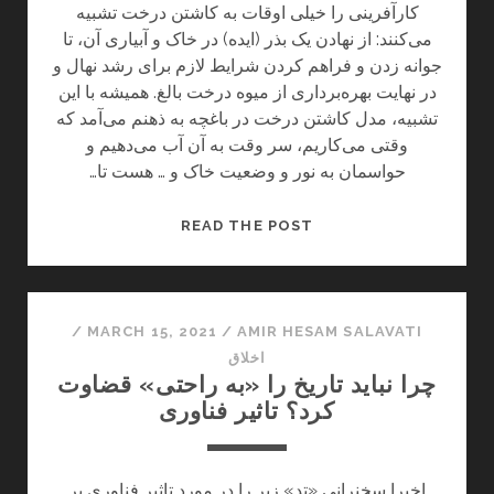
ق
کارآفرینی را خیلی اوقات به کاشتن درخت تشبیه
)
می‌کنند: از نهادن یک بذر (ایده) در خاک و آبیاری آن، تا
ز
جوانه زدن و فراهم کردن شرایط لازم برای رشد نهال و
و
در نهایت بهره‌برداری از میوه درخت بالغ. همیشه با این
ر
تشبیه، مدل کاشتن درخت در باغچه به ذهنم می‌آمد که
وقتی می‌کاریم، سر وقت به آن آب می‌دهیم و
حواسمان به نور و وضعیت خاک و … هست تا…
ک
READ THE POST
ا
ر
آ
ف
/
MARCH 15, 2021
/
AMIR HESAM SALAVATI
ر
اخلاق
چرا نباید تاریخ را «به راحتی» قضاوت
ی
کرد؟ تاثیر فناوری
ن
ی
ب
اخیرا سخنرانی «تد» زیر را در مورد تاثیر فناوری بر
ه