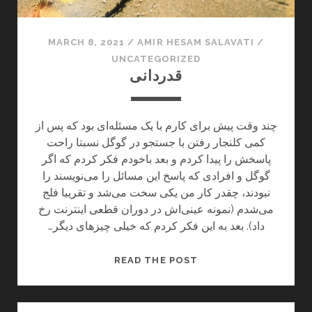
ر
ی
خ
MARCH 8, 2021
/
AMIR HESAM SALAVATI
/
ر
UNCATEGORIZED
ا
قدردانی
«
ب
ه
چند وقت پیش برای کارم با یک مسئله‌ای بود که پس از
ر
کمی کلنجار رفتن با جستجو در گوگل نسبتا راحت
ا
پاسخش را پیدا کردم و بعد باخودم فکر کردم که اگر
ح
گوگل و افرادی که پاسخ این مسائل را می‌نویسند را
ت
نبودند، چقدر کار من یکی سخت می‌شد و تقریبا فلج
ی
می‌شدم (نمونه عینی‌اش در دوران قطعی اینترنت رخ
»
داد). بعد به این فکر کردم که خیلی چیزهای دیگر…
ق
ض
ق
READ THE POST
ا
د
و
ر
ت
د