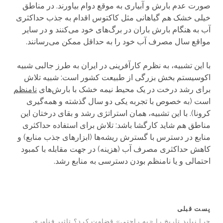
صورت عدم بارش و آبیاری به موقع دوام بیاورند. در مناطق
خیلی خشک هم گیاهانی مثل کاکتوس اقدام به جذب حداکثری
آب به هنگام بارش باران در برگ‌های خود می‌کنند و در سایر
مواقع سال مصرف آب خود را به حداقل ممکن می‌رسانند.
با این تشبیه، به نظرم کارآفرینی در ایران به طرز جالبی شبیه
اکوسیستم بخش بزرگی از طبیعت کشور است: شبیه تلاش
برای رشد درخت در یک محیط نیمه خشک با بارش‌های
نامنظم
است (به خصوص با تجربه یکی دو سال گذشته و همه‌گیری
کرونا). با این تشبیه، همان استراتژی رشد و بقای درختان این
مناطق هم شاید کارگشا باشد: تلاش برای استفاده حداکثری
منابع در دسترس با گسترش ریشه‌ها (ابزارهای جذب منابع) و
کاهش حداکثری مصرف آب (هزینه) در جهت مقابله با کمبود
احتمالی و یا نامنظم بودن دسترسی به منابع رشد.
پست قبلی
چرا نباید تاریخ را «به راحتی» قضاوت کرد؟ تاثیر فناوری