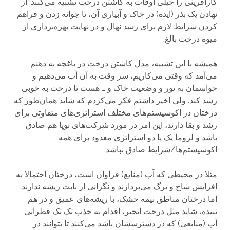
کارآفرینی را خیلی اوقات به کاشتن درخت تشبیه می‌کنند: از
نهادن یک بذر (ایده) در خاک و آبیاری آن، تا جوانه زدن و فراهم
کردن شرایط لازم برای رشد نهال و در نهایت بهره‌برداری از
میوه درخت بالغ.
همیشه با این تشبیه، مدل کاشتن درخت در باغچه به ذهنم
می‌آمد که وقتی می‌کاریم، سر وقت به آن آب می‌دهیم و
حواسمان به نور و وضعیت خاک و … هست تا درخت به خوبی
رشد کند. ولی اخیر داشتم فکر می‌کردم که شاید همان‌طور که
درختان در اکوسیستم‌های مختلف استراتژی‌های متفاوتی برای
رشد و بقا دارند، این امر در مورد شرکت‌های نوپا هم صادق
باشد و لزوما یک یا دو استراتژی معدود برای همه
اکوسیستم‌ها/شرایط صادق نباشد.
مثلا در محیطی که آب (منابع) فراوان است، درختان احتمالا به
افزایش شاخ و برگ می‌پردازند و نگرانی از بابت ریشه ندارند.
اما درختان مناطق نیمه خشک، با ریشه‌های عمیق و در هم
تنیده، شاید مثل درخت انجیر، اقدام به جذب تک تک قطراتی
آب (منابعی) که در دسترسشان باشد می‌کنند تا بتوانند در